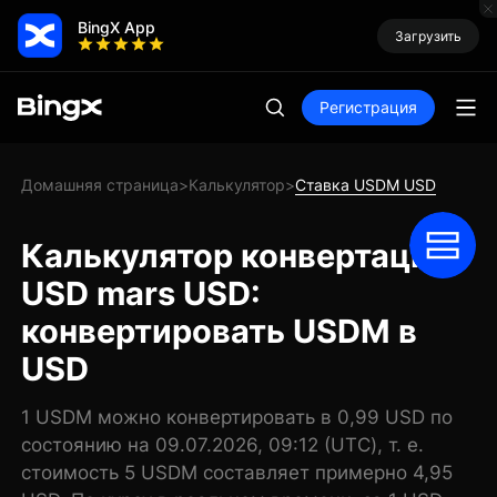
BingX App
Загрузить
Регистрация
Домашняя страница
Калькулятор
Ставка USDM USD
>
>
Калькулятор конвертации
USD mars USD:
конвертировать USDM в
USD
1 USDM можно конвертировать в 0,99 USD по
состоянию на 09.07.2026, 09:12 (UTC), т. е.
стоимость 5 USDM составляет примерно 4,95