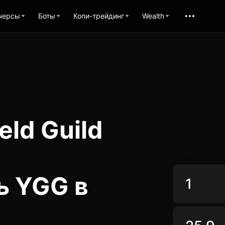
черсы
Боты
Копи-трейдинг
Wealth
eld Guild
ь YGG в