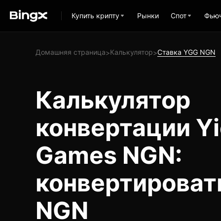
Купить крипту
Рынки
Спот
Фью
Домашняя страница
Калькулятор
Ставка YGG NGN
>
>
Калькулятор
конвертации Yi
Games NGN:
конвертироват
NGN