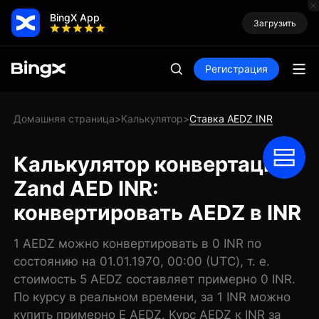
BingX App
Загрузить
Регистрация
Домашняя страница
Калькулятор
Ставка AEDZ INR
>
>
Калькулятор конвертации
Zand AED INR:
конвертировать AEDZ в INR
1 AEDZ можно конвертировать в 0 INR по
состоянию на 01.01.1970, 00:00 (UTC), т. е.
стоимость 5 AEDZ составляет примерно 0 INR.
По курсу в реальном времени, за 1 INR можно
купить примерно E AEDZ. Курс AEDZ к INR за