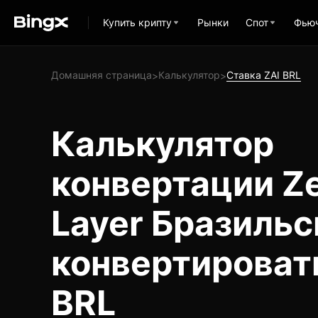
Купить крипту
Рынки
Спот
Фью
Домашняя страница
Калькулятор
Ставка ZAI BRL
>
>
Калькулятор
конвертации Ze
Layer Бразильс
конвертировать
BRL