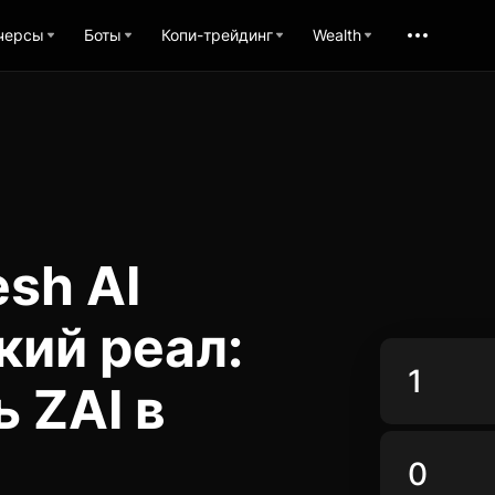
черсы
Боты
Копи-трейдинг
Wealth
sh AI
кий реал:
 ZAI в