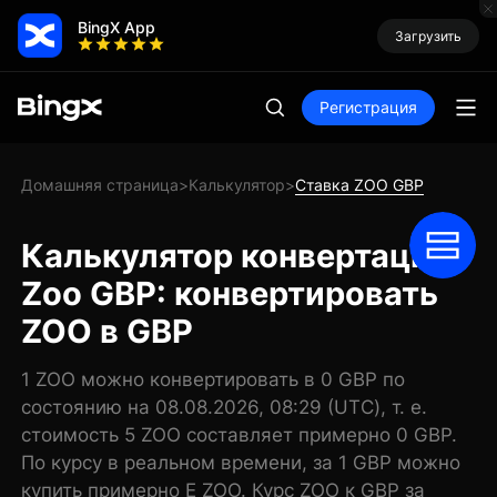
BingX App
Загрузить
Регистрация
Домашняя страница
Калькулятор
Ставка ZOO GBP
>
>
Калькулятор конвертации
Zoo GBP: конвертировать
ZOO в GBP
1 ZOO можно конвертировать в 0 GBP по
состоянию на 08.08.2026, 08:29 (UTC), т. е.
стоимость 5 ZOO составляет примерно 0 GBP.
По курсу в реальном времени, за 1 GBP можно
купить примерно E ZOO. Курс ZOO к GBP за