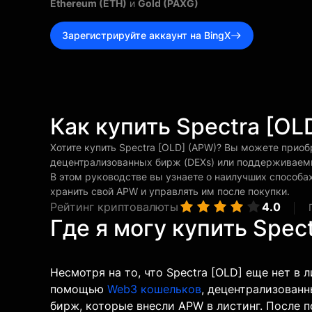
Ethereum (ETH)
и
Gold (PAXG)
Зарегистрируйте аккаунт на BingX
Как купить Spectra [OL
Хотите купить Spectra [OLD] (APW)? Вы можете при
децентрализованных бирж (DEXs) или поддерживаемы
В этом руководстве вы узнаете о наилучших способах 
хранить свой APW и управлять им после покупки.
Рейтинг криптовалюты
4.0
Где я могу купить Spec
Несмотря на то, что Spectra [OLD] еще нет в 
помощью
Web3 кошельков
, децентрализован
бирж, которые внесли APW в листинг. После п