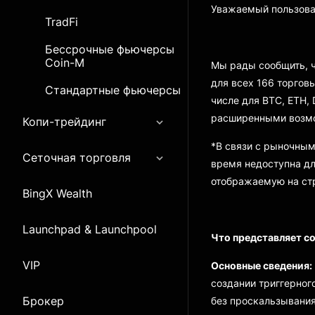
Уважаемый пользова
TradFi
Бессрочные фьючерсы
Coin-M
Мы рады сообщить, ч
для всех 166 торгов
Стандартные фьючерсы
числе для BTC, ETH,
расширенными возмо
Копи-трейдинг
*В связи с рыночным
Сеточная торговля
время недоступна дл
отображаемую на стр
BingX Wealth
Launchpad & Launchpool
Что представляет с
VIP
Основные сведения:
создании триггерног
Брокер
без проскальзывания