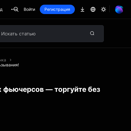
ад
Войти
Регистрация
чка
ьзывания!
 фьючерсов — торгуйте без