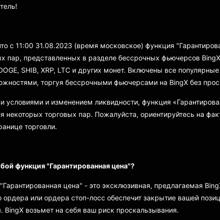
тель!
то с 11:00 31.08.2023 (время московское) функция "Гарантиров
ых пар, представленных в разделе бессрочных фьючерсов BingX
 DOGE, SHIB, XRP, LTC и других монет. Включены все популярны
жностями, торгуя бессрочными фьючерсами на BingX без прос
и условиями и изменением ликвидности, функция «Гарантирова
я некоторых торговых пар. Пожалуйста, ориентируйтесь на фа
анице торговли.
обой функция "Гарантированная цена"?
"Гарантированная цена" - это эксклюзивная, предлагаемая Bing
о ордера или ордера стоп-лосс обеспечит закрытие вашей позиц
. BingX возьмет на себя ваш риск проскальзывания.