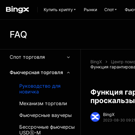
Купить крипту
Рынки
Спот
Фью
FAQ
Спот торговля
BingX
Центр пом
Функция гарантирова
Фьючерсная торговля
Руководство для
Функция га
новичка
проскальзы
Механизм торговли
BingX
Фьючерсные ваучеры
2023-08-30 09:2
Бессрочные фьючерсы
USDⓢ-M