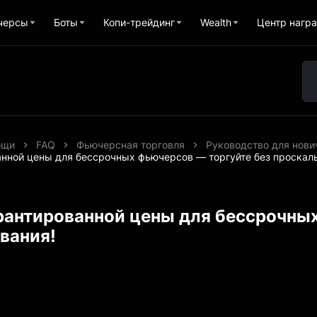
черсы
Боты
Копи-трейдинг
Wealth
Центр нагр
ощи
FAQ
Фьючерсная торговля
Руководство для нови
нной цены для бессрочных фьючерсов — торгуйте без проскал
рантированной цены для бессрочных
вания!
1