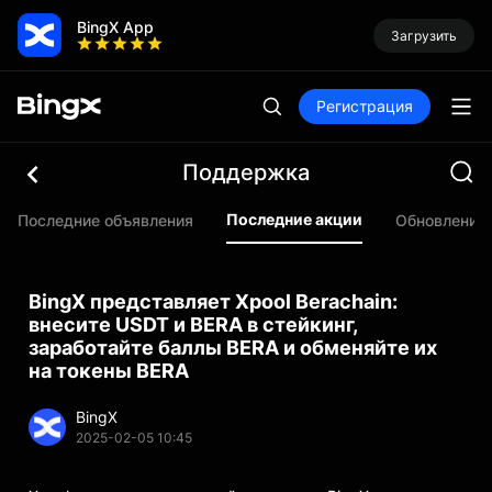
BingX App
Загрузить
Регистрация
Поддержка
Последние акции
Последние объявления
Обновления
BingX представляет Xpool Berachain:
внесите USDT и BERA в стейкинг,
заработайте баллы BERA и обменяйте их
на токены BERA
BingX
2025-02-05 10:45