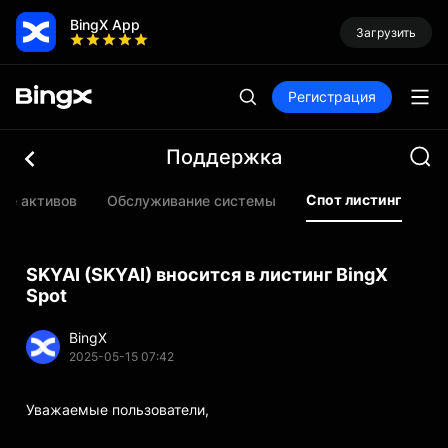
BingX App
Загрузить
Регистрация
Поддержка
Спот листинг
ие активов
Обслуживание системы
Ф
SKYAI (SKYAI) вносится в листинг BingX
Spot
BingX
2025-05-15 07:42
Уважаемые пользователи,