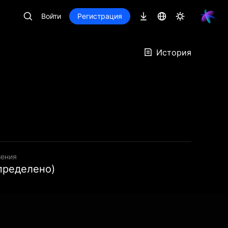
Войти
Регистрация
История
шения
пределено)