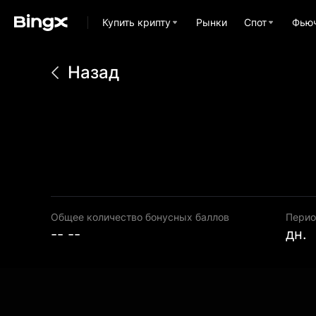
Купить крипту
Рынки
Спот
Фью
Назад
Общее количество бонусных баллов
Перио
-- --
дн.