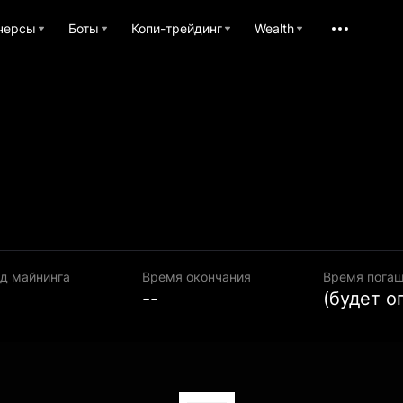
черсы
Боты
Копи-трейдинг
Wealth
д майнинга
Время окончания
Время пога
--
(будет о