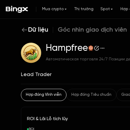
Mua crypto
Thị trường
Spot
Hợp 
Dữ liệu
Góc nhìn giao dịch viên
Hampfree
Lead Trader
Hợp đồng Vĩnh viễn
Hợp đồng Tiêu chuẩn
Giao
ROI & Lãi Lỗ tích lũy
ROI