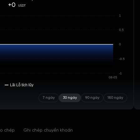
+0
USDT
1
0.5
0
-0.5
-1
08-05
Lãi Lỗ tích lũy
7 ngày
30 ngày
90 ngày
180 ngày
ao chép
Ghi chép chuyển khoản