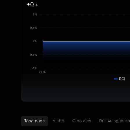
+0
%
1%
0.5%
0%
-0.5%
-1%
07-07
ROI
Tổng quan
Vị thế
Giao dịch
Dữ liệu người s