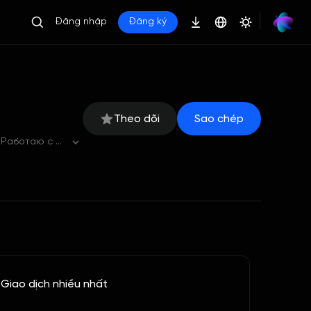
Đăng nhập
Đăng ký
Theo dõi
Sao chép
Автоматическая торговля 24/7 Позиции держу от минут до 10 дней, подстраиваюсь под рыночные условия. Работаю с 200+ активами, используя умеренное плечо 5-10× и строгие стопы для защиты капитала. Торговля работает в основном на автопилоте: анализ, выбор активов, управление позициями. Ручное участие редкое — только мониторинг и настройки параметров. Вся история торговли открыта. Видны периоды прибыли и периоды просадок — полная прозрачность. Фьючерсы USDT, гибкие параметры для разных уровней капитала. --- Trading 24/7, mostly automated. Positions from minutes to 10 days. 200+ assets, 5-10x leverage with strict stops. Full transparency on all results.
Giao dịch nhiều nhất