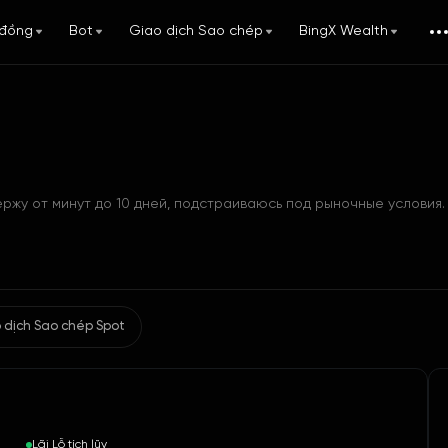
đồng
Bot
Giao dịch Sao chép
BingX Wealth
 dịch Sao chép Spot
Lãi Lỗ tích lũy