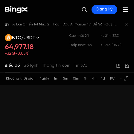
Đăng ký
⚔️ Đại Chiến 1v1 Mùa 2! Thách Đấu AI Master 1v1 Để Săn Quỹ Thưởng 4,000,000 USDT!
⚔️ Đại Chiến 1v1 Mùa 2! Thách Đấu AI Master 1v1 Để Săn Quỹ Thưởng 4,000,000 USDT!
⚔️ Đại Chiến 1v1 Mùa 2! Thách Đấu AI Master 1v1 Để Săn Quỹ Thưởng 4,000,000 USDT!
Cao nhất 24h
KL 24h (BTC)
BTC/USDT
--
--
64,977.18
Thấp nhất 24h
KL 24h (USDT)
--
--
-32.5(-0.05%)
Biểu đồ
Sổ lệnh
Thông tin coin
Tin tức
Khoảng thời gian
1giây
1m
5m
15m
1h
4h
1d
1W