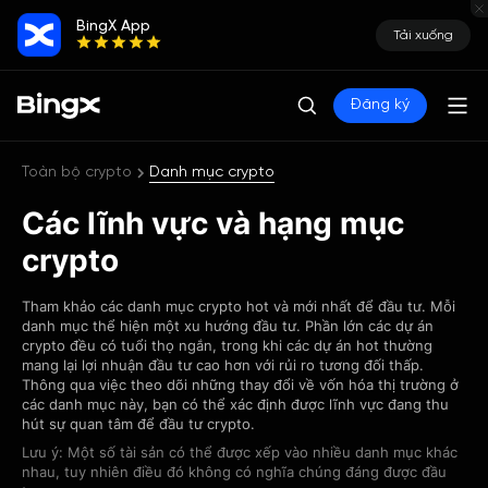
BingX App
Tải xuống
Đăng ký
Toàn bộ crypto
Danh mục crypto
Các lĩnh vực và hạng mục
crypto
Tham khảo các danh mục crypto hot và mới nhất để đầu tư. Mỗi
danh mục thể hiện một xu hướng đầu tư. Phần lớn các dự án
crypto đều có tuổi thọ ngắn, trong khi các dự án hot thường
mang lại lợi nhuận đầu tư cao hơn với rủi ro tương đối thấp.
Thông qua việc theo dõi những thay đổi về vốn hóa thị trường ở
các danh mục này, bạn có thể xác định được lĩnh vực đang thu
hút sự quan tâm để đầu tư crypto.
Lưu ý: Một số tài sản có thể được xếp vào nhiều danh mục khác
nhau, tuy nhiên điều đó không có nghĩa chúng đáng được đầu