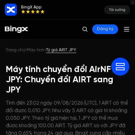
BingX App
Tải xuống
Đăng ký
Trang chủ
Máy tính
Tỷ giá AIRT JPY
>
>
Máy tính chuyển đổi AirNFT
JPY: Chuyển đổi AIRT sang
JPY
Tính đến 23:02 ngày 09/08/2026 (UTC), 1 AIRT có thể
đổi được 0.010 JPY. Như vậy 5 AIRT có giá trị khoảng
0.050 JPY. Theo tỷ giá hiện tại, 1 JPY có thể mua
được khoảng 100.00 AIRT. Tỷ giá AIRT so với JPY đã
tăng 0.65% trong 24 giờ qua. BingX cung cấp nhiều