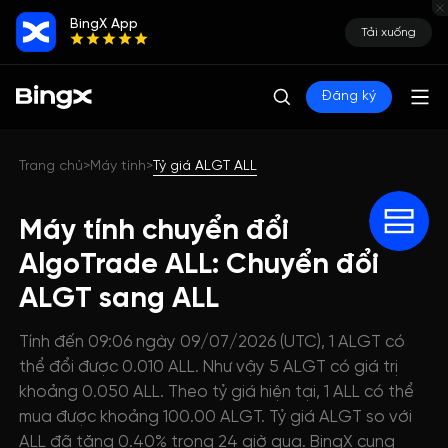
BingX App
Tải xuống
Đăng ký
Trang chủ
Máy tính
Tỷ giá ALGT ALL
>
>
Máy tính chuyển đổi
AlgoTrade ALL: Chuyển đổi
ALGT sang ALL
Tính đến 09:06 ngày 09/07/2026 (UTC), 1 ALGT có
thể đổi được 0.010 ALL. Như vậy 5 ALGT có giá trị
khoảng 0.050 ALL. Theo tỷ giá hiện tại, 1 ALL có thể
mua được khoảng 100.00 ALGT. Tỷ giá ALGT so với
ALL đã tăng 0.40% trong 24 giờ qua. BingX cung