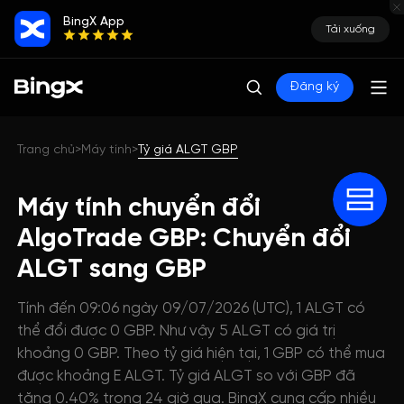
BingX App
Tải xuống
Đăng ký
Trang chủ
Máy tính
Tỷ giá ALGT GBP
>
>
Máy tính chuyển đổi
AlgoTrade GBP: Chuyển đổi
ALGT sang GBP
Tính đến 09:06 ngày 09/07/2026 (UTC), 1 ALGT có
thể đổi được 0 GBP. Như vậy 5 ALGT có giá trị
khoảng 0 GBP. Theo tỷ giá hiện tại, 1 GBP có thể mua
được khoảng E ALGT. Tỷ giá ALGT so với GBP đã
tăng 0.40% trong 24 giờ qua. BingX cung cấp nhiều