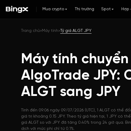
Mua crypto
Thị trường
Spot
Hợp 
Trang chủ
Máy tính
Tỷ giá ALGT JPY
>
>
Máy tính chuyển
AlgoTrade JPY: 
ALGT sang JPY
Tính đến 09:06 ngày 09/07/2026 (UTC), 1 ALGT có thể đổ
giá trị khoảng 0.15 JPY. Theo tỷ giá hiện tại, 1 JPY có 
giá ALGT so với JPY đã tăng 0.40% trong 24 giờ qua. Bi
dịch với mức phí chỉ từ 0.1%.