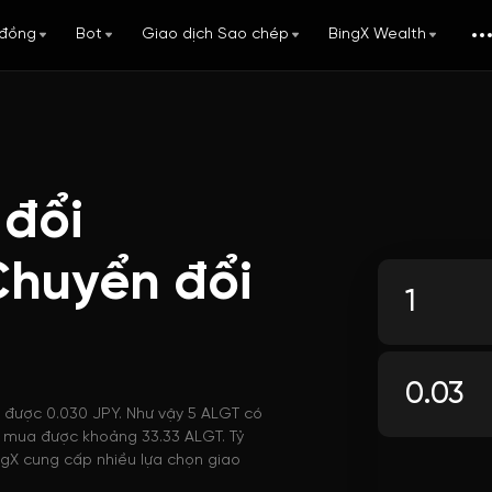
đồng
Bot
Giao dịch Sao chép
BingX Wealth
 đổi
Chuyển đổi
i được 0.030 JPY. Như vậy 5 ALGT có
thể mua được khoảng 33.33 ALGT. Tỷ
ngX cung cấp nhiều lựa chọn giao