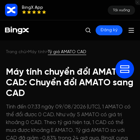
BingX App
Tải xuống
Đăng ký
Trang chủ
Máy tính
Tỷ giá AMATO CAD
>
>
Máy tính chuyển đổi AMATO
CAD: Chuyển đổi AMATO sang
CAD
Tính đến 07:33 ngày 09/08/2026 (UTC), 1 AMATO có
thể đổi được 0 CAD. Như vậy 5 AMATO có giá trị
khoảng 0 CAD. Theo tỷ giá hiện tại, 1 CAD có thể
mua được khoảng E AMATO. Tỷ giá AMATO so với
CAD đã giảm -0.83% trong 24 giờ qua. BingX cung