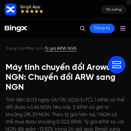
BingX App
Tải xuống
Đăng ký
Trang chủ
Máy tính
Tỷ giá ARW NGN
>
>
Máy tính chuyển đổi Arowana
NGN: Chuyển đổi ARW sang
NGN
Tính đến 12:03 ngày 06/08/2026 (UTC), 1 ARW có thể
đổi được 43.66 NGN. Như vậy 5 ARW có giá trị
khoảng 218.29 NGN. Theo tỷ giá hiện tại, 1 NGN có
thể mua được khoảng 0.022 ARW. Tỷ giá ARW so với
NGN đã giảm -13.92% trong 24 giờ qua. BingX cung