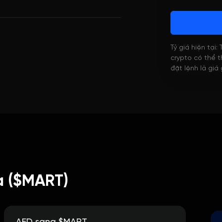
Tỷ giá hiện tại:
crypto có thể th
đặt lệnh là giá
a ($MART)