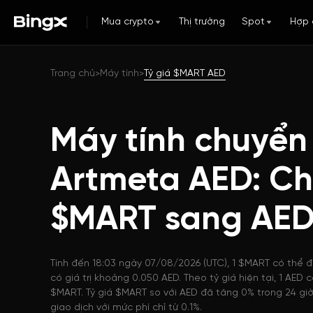
Mua crypto
Thị trường
Spot
Hợp 
Trang chủ
Máy tính
Tỷ giá $MART AED
>
>
Máy tính chuyển
Artmeta AED: Ch
$MART sang AE
Tính đến 18:03 ngày 07/08/2026 (UTC), 1 $MART có thể 
có giá trị khoảng 0.050 AED. Theo tỷ giá hiện tại, 1 AE
$MART. Tỷ giá $MART so với AED đã tăng 0% trong 24 giờ
giao dịch với mức phí chỉ từ 0.1%.