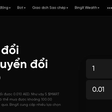
đồng
Bot
Giao dịch Sao chép
BingX Wealth
 đổi
uyển đổi
D
đổi được 0.010 AED. Như vậy 5 $MART
D có thể mua được khoảng 100.00
 qua. BingX cung cấp nhiều lựa chọn