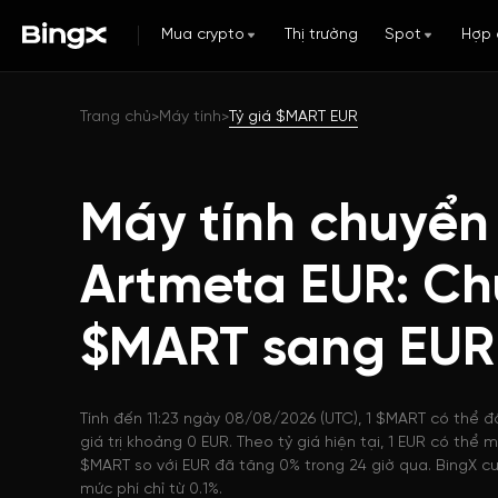
Mua crypto
Thị trường
Spot
Hợp 
Trang chủ
Máy tính
Tỷ giá $MART EUR
>
>
Máy tính chuyển
Artmeta EUR: Ch
$MART sang EUR
Tính đến 11:23 ngày 08/08/2026 (UTC), 1 $MART có thể đ
giá trị khoảng 0 EUR. Theo tỷ giá hiện tại, 1 EUR có thể
$MART so với EUR đã tăng 0% trong 24 giờ qua. BingX cu
mức phí chỉ từ 0.1%.