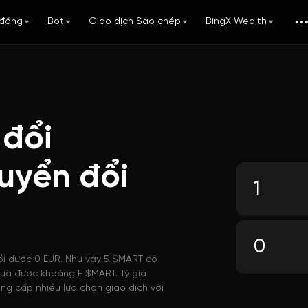
đồng
Bot
Giao dịch Sao chép
BingX Wealth
 đổi
uyển đổi
ổi được 0 EUR. Như vậy 5 $MART có
 mua được khoảng E $MART. Tỷ giá
ng cấp nhiều lựa chọn giao dịch với