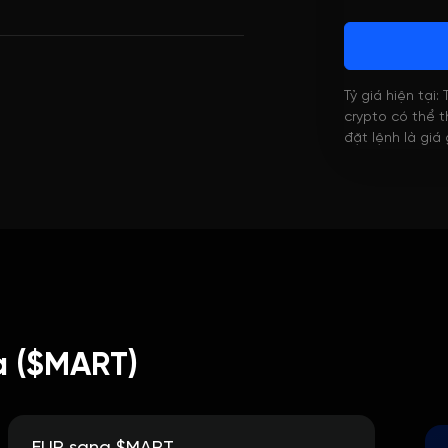
Tỷ giá hiện tại:
crypto có thể th
đặt lệnh là giá
a ($MART)