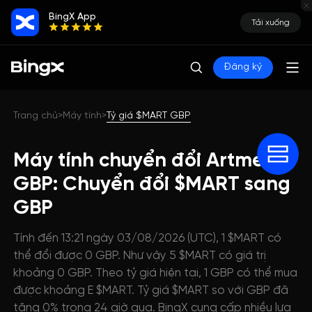
BingX App
Tải xuống
Đăng ký
Trang chủ
Máy tính
Tỷ giá $MART GBP
>
>
Máy tính chuyển đổi Artmeta
GBP: Chuyển đổi $MART sang
GBP
Tính đến 13:21 ngày 03/08/2026 (UTC), 1 $MART có
thể đổi được 0 GBP. Như vậy 5 $MART có giá trị
khoảng 0 GBP. Theo tỷ giá hiện tại, 1 GBP có thể mua
được khoảng E $MART. Tỷ giá $MART so với GBP đã
tăng 0% trong 24 giờ qua. BingX cung cấp nhiều lựa