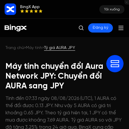
BingX App
Tải xuống
Đăng ký
Trang chủ
Máy tính
Tỷ giá AURA JPY
>
>
Máy tính chuyển đổi Aura
Network JPY: Chuyển đổi
AURA sang JPY
Tính đến 07:33 ngày 08/08/2026 (UTC), 1 AURA có
thể đổi được 0.13 JPY. Như vậy 5 AURA có giá trị
khoảng 0.65 JPY. Theo tỷ giá hiện tại, 1 JPY có thể
mua được khoảng 7.69 AURA. Tỷ giá AURA so với JPY
đã tăng 3.25% trong 24 giờ qua. BingX cung cấp