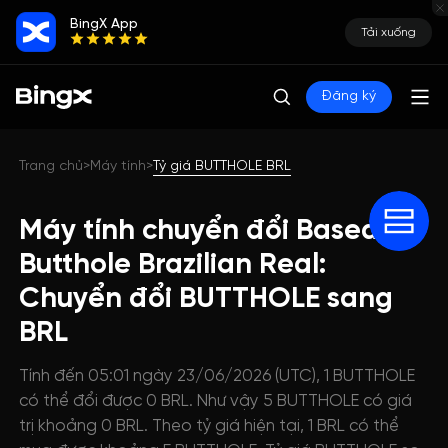
BingX App
Tải xuống
Đăng ký
Trang chủ
Máy tính
Tỷ giá BUTTHOLE BRL
>
>
Máy tính chuyển đổi Based
Butthole Brazilian Real:
Chuyển đổi BUTTHOLE sang
BRL
Tính đến 05:01 ngày 23/06/2026 (UTC), 1 BUTTHOLE
có thể đổi được 0 BRL. Như vậy 5 BUTTHOLE có giá
trị khoảng 0 BRL. Theo tỷ giá hiện tại, 1 BRL có thể