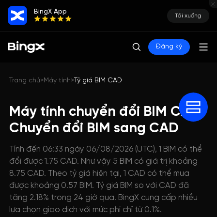
BingX App
Tải xuống
Đăng ký
Trang chủ
Máy tính
Tỷ giá BIM CAD
>
>
Máy tính chuyển đổi BIM CAD:
Chuyển đổi BIM sang CAD
Tính đến 06:33 ngày 06/08/2026 (UTC), 1 BIM có thể
đổi được 1.75 CAD. Như vậy 5 BIM có giá trị khoảng
8.75 CAD. Theo tỷ giá hiện tại, 1 CAD có thể mua
được khoảng 0.57 BIM. Tỷ giá BIM so với CAD đã
tăng 2.18% trong 24 giờ qua. BingX cung cấp nhiều
lựa chọn giao dịch với mức phí chỉ từ 0.1%.