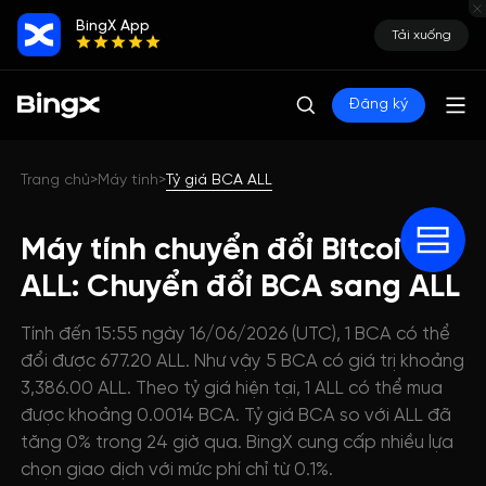
BingX App
Tải xuống
Đăng ký
Trang chủ
Máy tính
Tỷ giá BCA ALL
>
>
Máy tính chuyển đổi Bitcoiva
ALL: Chuyển đổi BCA sang ALL
Tính đến 15:55 ngày 16/06/2026 (UTC), 1 BCA có thể
đổi được 677.20 ALL. Như vậy 5 BCA có giá trị khoảng
3,386.00 ALL. Theo tỷ giá hiện tại, 1 ALL có thể mua
được khoảng 0.0014 BCA. Tỷ giá BCA so với ALL đã
tăng 0% trong 24 giờ qua. BingX cung cấp nhiều lựa
chọn giao dịch với mức phí chỉ từ 0.1%.