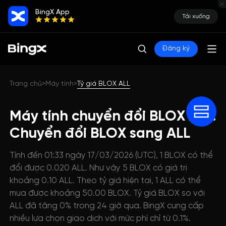
BingX App
Tải xuống
Đăng ký
Trang chủ
Máy tính
Tỷ giá BLOX ALL
>
>
Máy tính chuyển đổi BLOX ALL:
Chuyển đổi BLOX sang ALL
Tính đến 01:33 ngày 17/03/2026 (UTC), 1 BLOX có thể
đổi được 0.020 ALL. Như vậy 5 BLOX có giá trị
khoảng 0.10 ALL. Theo tỷ giá hiện tại, 1 ALL có thể
mua được khoảng 50.00 BLOX. Tỷ giá BLOX so với
ALL đã tăng 0% trong 24 giờ qua. BingX cung cấp
nhiều lựa chọn giao dịch với mức phí chỉ từ 0.1%.