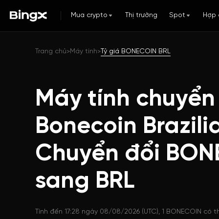
Mua crypto
Thị trường
Spot
Hợp 
Trang chủ
Máy tính
Tỷ giá BONECOIN BRL
>
>
Máy tính chuyển
Bonecoin Brazili
Chuyển đổi BON
sang BRL
Tính đến 17:28 ngày 08/08/2026 (UTC), 1 BONECOIN có th