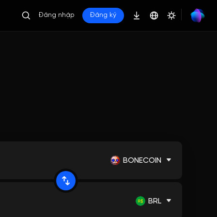
Đăng nhập
Đăng ký
BONECOIN
BRL