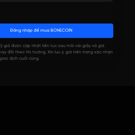
Đăng nhập để mua BONECOIN
 Tỷ giá được cập nhật liên tục sau mỗi vài giây và giá
ay đổi theo thị trường. Xin lưu ý, giá trên trang xác nhận
 giao dịch cuối cùng.