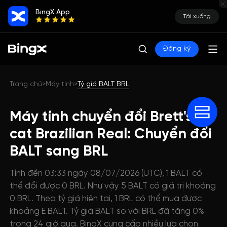
BingX App
Tải xuống
Đăng ký
Trang chủ
Máy tính
Tỷ giá BALT BRL
>
>
Máy tính chuyển đổi Brett's
cat Brazilian Real: Chuyển đổi
BALT sang BRL
Tính đến 03:33 ngày 08/07/2026 (UTC), 1 BALT có
thể đổi được 0 BRL. Như vậy 5 BALT có giá trị khoảng
0 BRL. Theo tỷ giá hiện tại, 1 BRL có thể mua được
khoảng E BALT. Tỷ giá BALT so với BRL đã tăng 0%
trong 24 giờ qua. BingX cung cấp nhiều lựa chọn