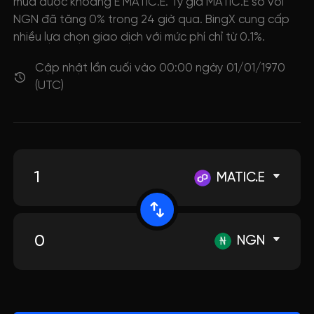
mua được khoảng E MATIC.E. Tỷ giá MATIC.E so với
NGN đã tăng 0% trong 24 giờ qua. BingX cung cấp
nhiều lựa chọn giao dịch với mức phí chỉ từ 0.1%.
Cập nhật lần cuối vào 00:00 ngày 01/01/1970
(UTC)
MATIC.E
NGN