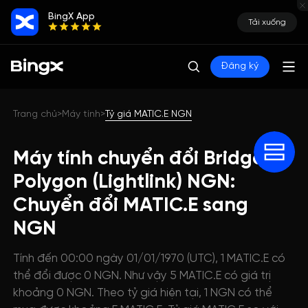
BingX App
Tải xuống
Đăng ký
Trang chủ
Máy tính
Tỷ giá MATIC.E NGN
>
>
Máy tính chuyển đổi Bridged
Polygon (Lightlink) NGN:
Chuyển đổi MATIC.E sang
NGN
Tính đến 00:00 ngày 01/01/1970 (UTC), 1 MATIC.E có
thể đổi được 0 NGN. Như vậy 5 MATIC.E có giá trị
khoảng 0 NGN. Theo tỷ giá hiện tại, 1 NGN có thể