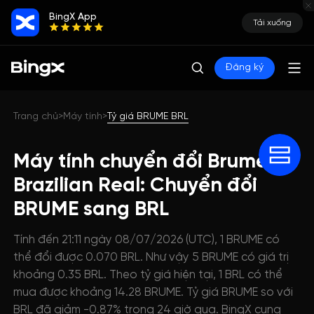
BingX App
Tải xuống
Đăng ký
Trang chủ
Máy tính
Tỷ giá BRUME BRL
>
>
Máy tính chuyển đổi Brume
Brazilian Real: Chuyển đổi
BRUME sang BRL
Tính đến 21:11 ngày 08/07/2026 (UTC), 1 BRUME có
thể đổi được 0.070 BRL. Như vậy 5 BRUME có giá trị
khoảng 0.35 BRL. Theo tỷ giá hiện tại, 1 BRL có thể
mua được khoảng 14.28 BRUME. Tỷ giá BRUME so với
BRL đã giảm -0.87% trong 24 giờ qua. BingX cung