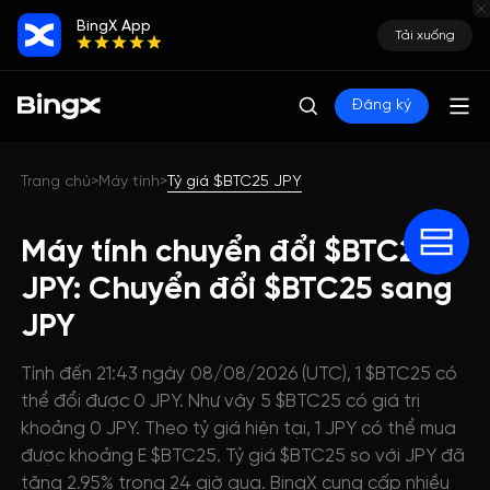
BingX App
Tải xuống
Đăng ký
Trang chủ
Máy tính
Tỷ giá $BTC25 JPY
>
>
Máy tính chuyển đổi $BTC25
JPY: Chuyển đổi $BTC25 sang
JPY
Tính đến 21:43 ngày 08/08/2026 (UTC), 1 $BTC25 có
thể đổi được 0 JPY. Như vậy 5 $BTC25 có giá trị
khoảng 0 JPY. Theo tỷ giá hiện tại, 1 JPY có thể mua
được khoảng E $BTC25. Tỷ giá $BTC25 so với JPY đã
tăng 2.95% trong 24 giờ qua. BingX cung cấp nhiều