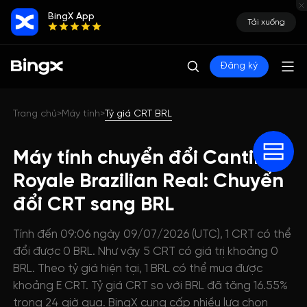
BingX App
Tải xuống
Đăng ký
Trang chủ
Máy tính
Tỷ giá CRT BRL
>
>
Máy tính chuyển đổi Cantina
Royale Brazilian Real: Chuyển
đổi CRT sang BRL
Tính đến 09:06 ngày 09/07/2026 (UTC), 1 CRT có thể
đổi được 0 BRL. Như vậy 5 CRT có giá trị khoảng 0
BRL. Theo tỷ giá hiện tại, 1 BRL có thể mua được
khoảng E CRT. Tỷ giá CRT so với BRL đã tăng 16.55%
trong 24 giờ qua. BingX cung cấp nhiều lựa chọn