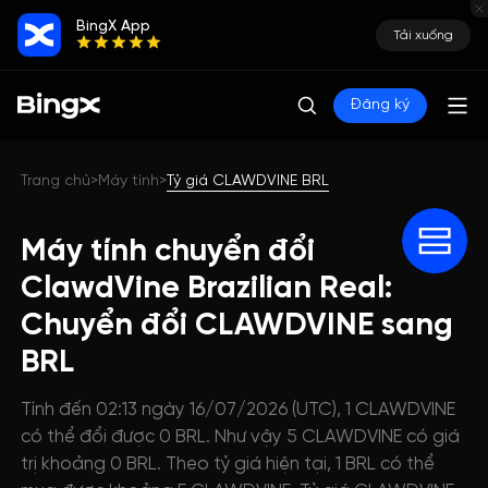
BingX App
Tải xuống
Đăng ký
Trang chủ
Máy tính
Tỷ giá CLAWDVINE BRL
>
>
Máy tính chuyển đổi
ClawdVine Brazilian Real:
Chuyển đổi CLAWDVINE sang
BRL
Tính đến 02:13 ngày 16/07/2026 (UTC), 1 CLAWDVINE
có thể đổi được 0 BRL. Như vậy 5 CLAWDVINE có giá
trị khoảng 0 BRL. Theo tỷ giá hiện tại, 1 BRL có thể