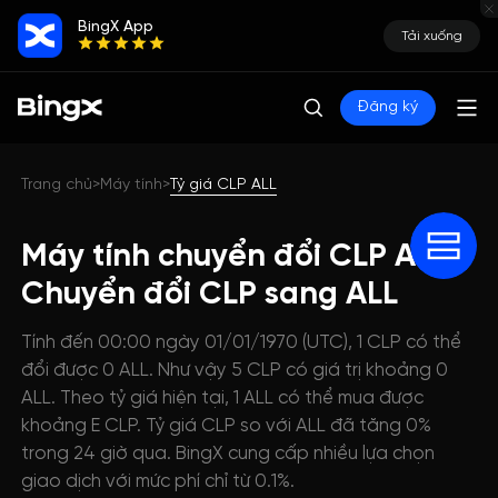
BingX App
Tải xuống
Đăng ký
Trang chủ
Máy tính
Tỷ giá CLP ALL
>
>
Máy tính chuyển đổi CLP ALL:
Chuyển đổi CLP sang ALL
Tính đến 00:00 ngày 01/01/1970 (UTC), 1 CLP có thể
đổi được 0 ALL. Như vậy 5 CLP có giá trị khoảng 0
ALL. Theo tỷ giá hiện tại, 1 ALL có thể mua được
khoảng E CLP. Tỷ giá CLP so với ALL đã tăng 0%
trong 24 giờ qua. BingX cung cấp nhiều lựa chọn
giao dịch với mức phí chỉ từ 0.1%.