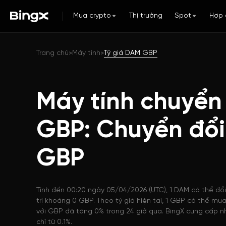
Mua crypto
Thị trường
Spot
Hợp 
Trang chủ
Máy tính
Tỷ giá DAM GBP
>
>
Máy tính chuyển
GBP: Chuyển đổ
GBP
Tính đến 00:20 ngày 05/04/2026 (UTC), 1 DAM có thể đổ
trị khoảng 0 GBP. Theo tỷ giá hiện tại, 1 GBP có thể m
với GBP đã tăng 0% trong 24 giờ qua. BingX cung cấp nh
chỉ từ 0.1%.