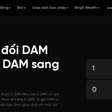
đồng
Bot
Giao dịch Sao chép
BingX Wealth
 đổi DAM
i DAM sang
i được 0 GBP. Như vậy 5 DAM có giá
ua được khoảng E DAM. Tỷ giá DAM so
iều lựa chọn giao dịch với mức phí