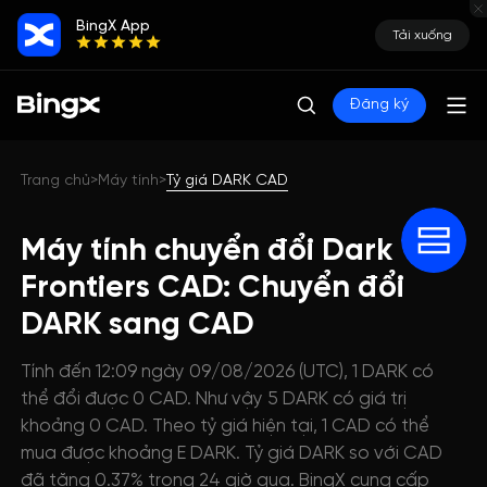
BingX App
Tải xuống
Đăng ký
Trang chủ
Máy tính
Tỷ giá DARK CAD
>
>
Máy tính chuyển đổi Dark
Frontiers CAD: Chuyển đổi
DARK sang CAD
Tính đến 12:09 ngày 09/08/2026 (UTC), 1 DARK có
thể đổi được 0 CAD. Như vậy 5 DARK có giá trị
khoảng 0 CAD. Theo tỷ giá hiện tại, 1 CAD có thể
mua được khoảng E DARK. Tỷ giá DARK so với CAD
đã tăng 0.37% trong 24 giờ qua. BingX cung cấp