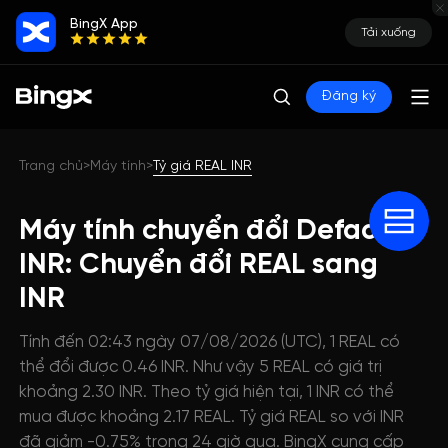
BingX App
Tải xuống
Đăng ký
Trang chủ
Máy tính
Tỷ giá REAL INR
>
>
Máy tính chuyển đổi Defactor
INR: Chuyển đổi REAL sang
INR
Tính đến 02:43 ngày 07/08/2026 (UTC), 1 REAL có
thể đổi được 0.46 INR. Như vậy 5 REAL có giá trị
khoảng 2.30 INR. Theo tỷ giá hiện tại, 1 INR có thể
mua được khoảng 2.17 REAL. Tỷ giá REAL so với INR
đã giảm -0.75% trong 24 giờ qua. BingX cung cấp