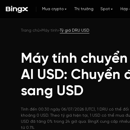
Mua crypto
Thị trường
Spot
Hợp 
Trang chủ
Máy tính
Tỷ giá DRU USD
>
>
Máy tính chuyển 
AI USD: Chuyển 
sang USD
Tính đến 00:30 ngày 06/07/2026 (UTC), 1 DRU có thể đổi 
khoảng 0 USD. Theo tỷ giá hiện tại, 1 USD có thể mua đ
USD đã tăng 0% trong 24 giờ qua. BingX cung cấp nhiều 
từ 0.1%.