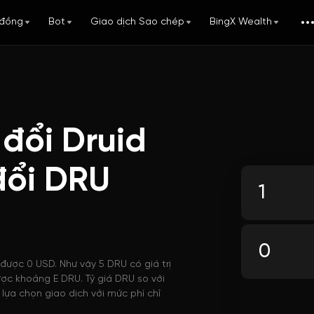
đồng
Bot
Giao dịch Sao chép
BingX Wealth
đổi Druid
đổi DRU
được 0 USD. Như vậy 5 DRU có giá trị
ược khoảng E DRU. Tỷ giá DRU so với
lựa chọn giao dịch với mức phí chỉ