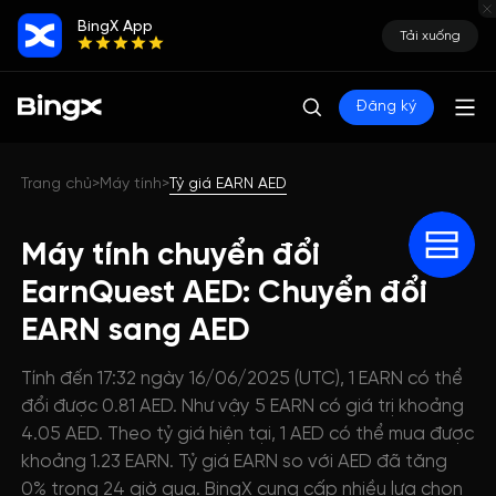
BingX App
Tải xuống
Đăng ký
Trang chủ
Máy tính
Tỷ giá EARN AED
>
>
Máy tính chuyển đổi
EarnQuest AED: Chuyển đổi
EARN sang AED
Tính đến 17:32 ngày 16/06/2025 (UTC), 1 EARN có thể
đổi được 0.81 AED. Như vậy 5 EARN có giá trị khoảng
4.05 AED. Theo tỷ giá hiện tại, 1 AED có thể mua được
khoảng 1.23 EARN. Tỷ giá EARN so với AED đã tăng
0% trong 24 giờ qua. BingX cung cấp nhiều lựa chọn