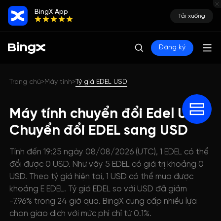
BingX App
Tải xuống
Đăng ký
Trang chủ
Máy tính
Tỷ giá EDEL USD
>
>
Máy tính chuyển đổi Edel USD:
Chuyển đổi EDEL sang USD
Tính đến 19:25 ngày 08/08/2026 (UTC), 1 EDEL có thể
đổi được 0 USD. Như vậy 5 EDEL có giá trị khoảng 0
USD. Theo tỷ giá hiện tại, 1 USD có thể mua được
khoảng E EDEL. Tỷ giá EDEL so với USD đã giảm
-7.96% trong 24 giờ qua. BingX cung cấp nhiều lựa
chọn giao dịch với mức phí chỉ từ 0.1%.