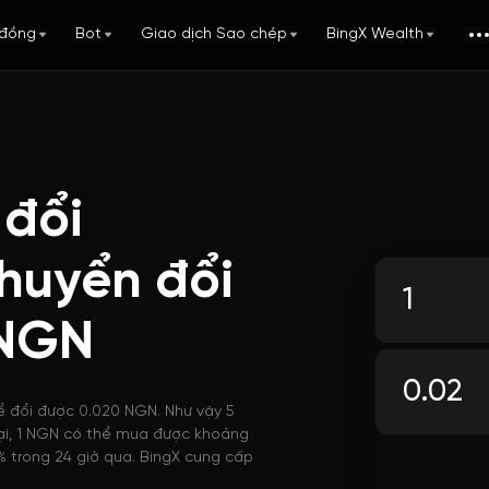
đồng
Bot
Giao dịch Sao chép
BingX Wealth
 đổi
huyển đổi
NGN
ể đổi được 0.020 NGN. Như vậy 5
tại, 1 NGN có thể mua được khoảng
 trong 24 giờ qua. BingX cung cấp