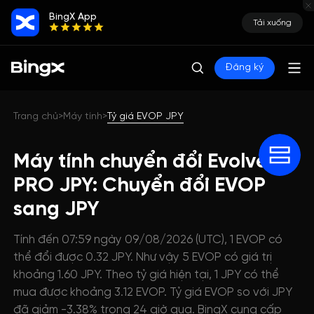
BingX App
Tải xuống
Đăng ký
Trang chủ
Máy tính
Tỷ giá EVOP JPY
>
>
Máy tính chuyển đổi Evolve
PRO JPY: Chuyển đổi EVOP
sang JPY
Tính đến 07:59 ngày 09/08/2026 (UTC), 1 EVOP có
thể đổi được 0.32 JPY. Như vậy 5 EVOP có giá trị
khoảng 1.60 JPY. Theo tỷ giá hiện tại, 1 JPY có thể
mua được khoảng 3.12 EVOP. Tỷ giá EVOP so với JPY
đã giảm -3.38% trong 24 giờ qua. BingX cung cấp