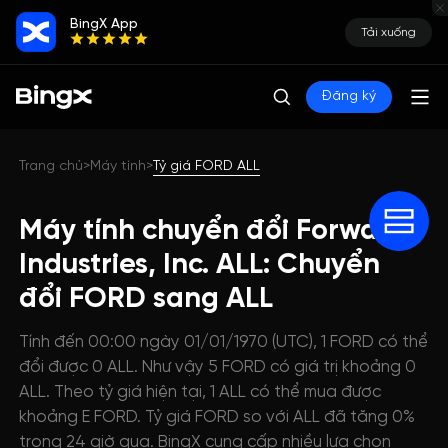
BingX App
Tải xuống
Đăng ký
Trang chủ
Máy tính
Tỷ giá FORD ALL
>
>
Máy tính chuyển đổi Forward
Industries, Inc. ALL: Chuyển
đổi FORD sang ALL
Tính đến 00:00 ngày 01/01/1970 (UTC), 1 FORD có thể
đổi được 0 ALL. Như vậy 5 FORD có giá trị khoảng 0
ALL. Theo tỷ giá hiện tại, 1 ALL có thể mua được
khoảng E FORD. Tỷ giá FORD so với ALL đã tăng 0%
trong 24 giờ qua. BingX cung cấp nhiều lựa chọn