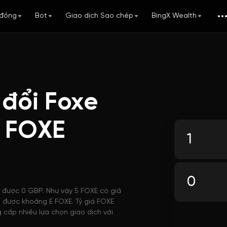
đồng
Bot
Giao dịch Sao chép
BingX Wealth
 đổi Foxe
i FOXE
i được 0 GBP. Như vậy 5 FOXE có giá
a được khoảng E FOXE. Tỷ giá FOXE
 cấp nhiều lựa chọn giao dịch với