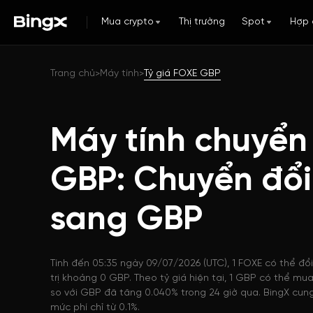
Mua crypto
Thị trường
Spot
Hợp 
Trang chủ
Máy tính
Tỷ giá FOXE GBP
>
>
Máy tính chuyển
GBP: Chuyển đổ
sang GBP
Tính đến 05:35 ngày 09/07/2026 (UTC), 1 FOXE có thể đổ
trị khoảng 0 GBP. Theo tỷ giá hiện tại, 1 GBP có thể mu
so với GBP đã tăng 0.040% trong 24 giờ qua. BingX cung
mức phí chỉ từ 0.1%.