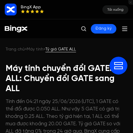
BingX App
Tải xuống
Đăng ký
Trang chủ
Máy tính
Tỷ giá GATE ALL
>
>
Máy tính chuyển đổi GATENet
ALL: Chuyển đổi GATE sang
ALL
Tính đến 04:21 ngày 25/06/2026 (UTC), 1 GATE có
thể đổi được 0.050 ALL. Như vậy 5 GATE có giá trị
khoảng 0.25 ALL. Theo tỷ giá hiện tại, 1 ALL có thể
mua được khoảng 20.00 GATE. Tỷ giá GATE so với
ALL đã tăng 0% trong 24 giờ qua. BingX cung cấp