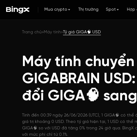
Mua crypto
Thị trường
Spot
Hợp 
Trang chủ
Máy tính
Tỷ giá GIGA🧠 USD
>
>
Máy tính chuyển
GIGABRAIN USD:
đổi GIGA🧠 san
Tính đến 00:39 ngày 26/06/2026 (UTC), 1 GIGA🧠 có thể 
giá trị khoảng 0 USD. Theo tỷ giá hiện tại, 1 USD có th
GIGA🧠 so với USD đã tăng 0% trong 24 giờ qua. BingX 
với mức phí chỉ từ 0.1%.