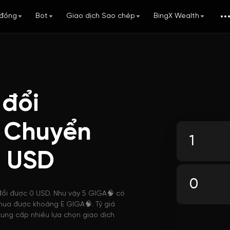
đồng
Bot
Giao dịch Sao chép
BingX Wealth
 đổi
 Chuyển
g USD
đổi được 0 USD. Như vậy 5 GIGA🧠 có
ể mua được khoảng E GIGA🧠. Tỷ giá
cung cấp nhiều lựa chọn giao dịch