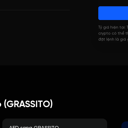
Tỷ giá hiện tại:
crypto có thể th
đặt lệnh là giá
o (GRASSITO)