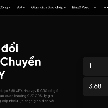
đồng
Bot
Giao dịch Sao chép
BingX Wealth
 đổi
: Chuyển
Y
 được 3.68 JPY. Như vậy 5 GRS có giá
 mua được khoảng 0.27 GRS. Tỷ giá
 cấp nhiều lựa chọn giao dịch với