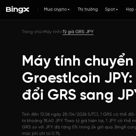
Mua crypto
Thị trường
Spot
Hợp 
Trang chủ
Máy tính
Tỷ giá GRS JPY
>
>
Máy tính chuyển
Groestlcoin JPY
đổi GRS sang JP
Tính đến 13:06 ngày 28/04/2026 (UTC), 1 GRS có thể đổi
trị khoảng 18.40 JPY. Theo tỷ giá hiện tại, 1 JPY có thể
GRS so với JPY đã tăng 0% trong 24 giờ qua. BingX cung
mức phí chỉ từ 0.1%.