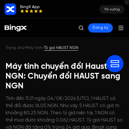
BingX App
Tải xuống
Đăng ký
Trang chủ
Máy tính
Tỷ giá HAUST NGN
>
>
Máy tính chuyển đổi Haust
NGN: Chuyển đổi HAUST sang
NGN
Tính đến 11:21 ngày 04/08/2026 (UTC), 1 HAUST có
thể đổi được 16.05 NGN. Như vậy 5 HAUST có giá trị
khoảng 80.25 NGN. Theo tỷ giá hiện tại, 1 NGN có
thể mua được khoảng 0.062 HAUST. Tỷ giá HAUST so
với NGN đã tăng 0% trong 24 giờ qua. BingX cung